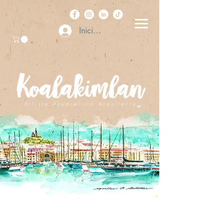
Iniciar sesión
A r t i s t a . A c u a r e l i s t a . A r q u i t e c t a