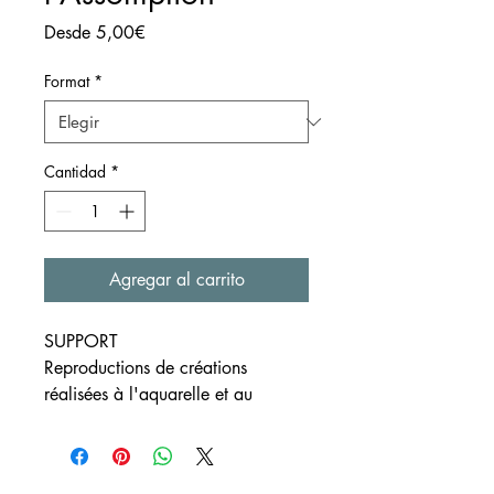
Precio
Desde
5,00€
de
oferta
Format
*
Cantidad
*
Agregar al carrito
SUPPORT
Reproductions de créations
réalisées à l'aquarelle et au
crayon
Formats disponibles ~A4 et ~A6
Papier blanc à grain 300g/m²