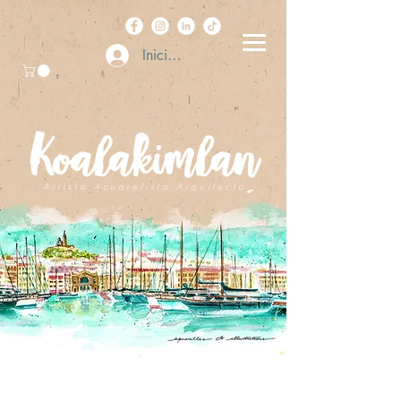
Iniciar sesión
A r t i s t a . A c u a r e l i s t a . A r q u i t e c t a