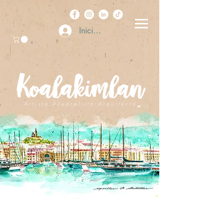
Iniciar sesión
A r t i s t a . A c u a r e l i s t a . A r q u i t e c t a