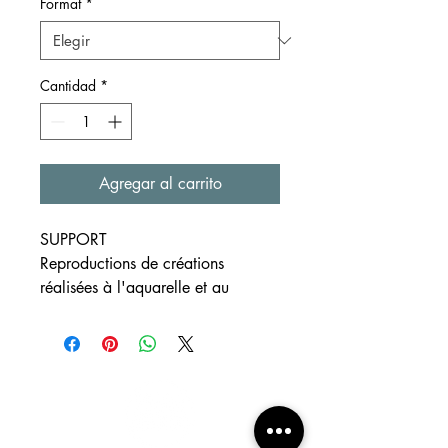
oferta
Format
*
Cantidad
*
Agregar al carrito
SUPPORT
Reproductions de créations
réalisées à l'aquarelle et au
crayon
Formats
disponibles ~A4, ~A5 et ~A6
Papier blanc à grain 300g/m²
EXPEDITION