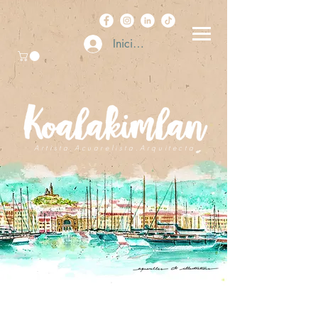
Iniciar sesión
A r t i s t a . A c u a r e l i s t a . A r q u i t e c t a