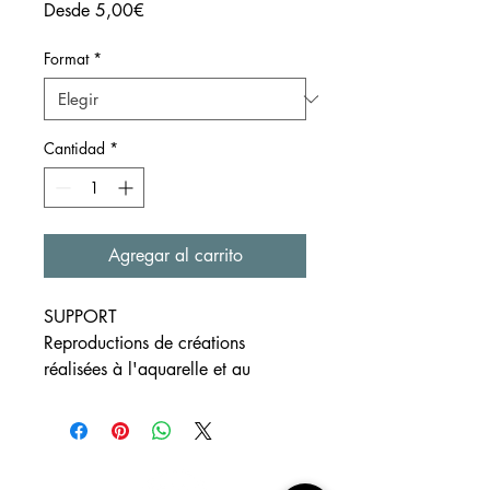
Precio
Desde
5,00€
de
oferta
Format
*
Cantidad
*
Agregar al carrito
SUPPORT
Reproductions de créations
réalisées à l'aquarelle et au
crayon
Formats
disponibles ~A4, ~A5 et ~A6
Papier blanc à grain 300g/m²