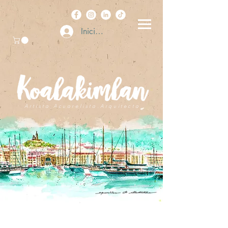
Iniciar sesión
A r t i s t a . A c u a r e l i s t a . A r q u i t e c t a