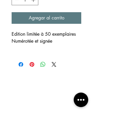
Agregar al carrito
Edition limitée à 50 exemplaires
Numérotée et signée
SUPPORT
Reproductions de créations
réalisées à l'aquarelle et au
crayon
Format ~A3
Papier beige clair 220g/m²
EXPEDITION
m e n ú
Emballage enveloppé, préparé
home
avec soin et amour, afin qu'il arrive
arqui !
chez vous dans les meilleures
a medida