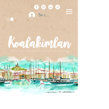
Se connecter
A r t i s t e . A q u a r e l l i s t e . A r c h i t e c t e