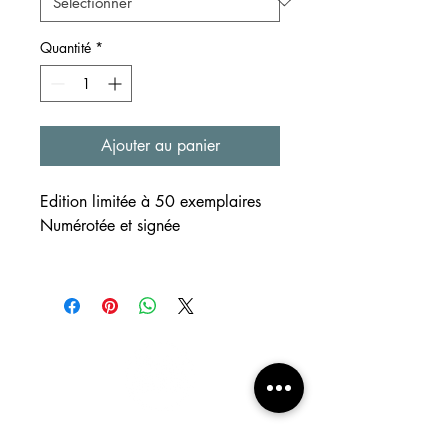
Quantité
*
Ajouter au panier
Edition limitée à 50 exemplaires
Numérotée et signée
SUPPORT
Reproductions de créations
réalisées à l'aquarelle et au
crayon
Formats disponibles ~A4 et ~A3
Papier beige clair 220g/m²
EXPEDITION
m e n u