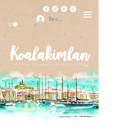
Se connecter
A r t i s t e . A q u a r e l l i s t e . A r c h i t e c t e