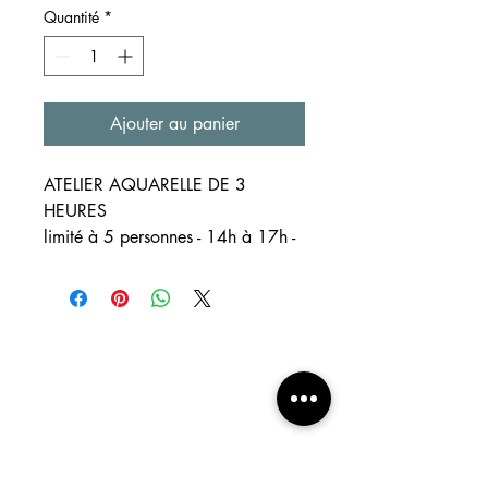
Quantité
*
Ajouter au panier
ATELIER AQUARELLE DE 3
HEURES
limité à 5 personnes - 14h à 17h -
tarif 50€
LE LIEU
Je vous propose de partir en sortie
urbansketching en centre-ville de
Bordeaux : rive droite pour les
deux premiers RDV. Si la météo
n'était pas clémente, nous
m e n u
trouverons un lieu où nous installer
home