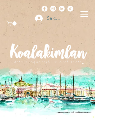
Se connecter
A r t i s t e . A q u a r e l l i s t e . A r c h i t e c t e