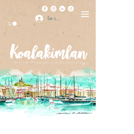
Se connecter
A r t i s t e . A q u a r e l l i s t e . A r c h i t e c t e