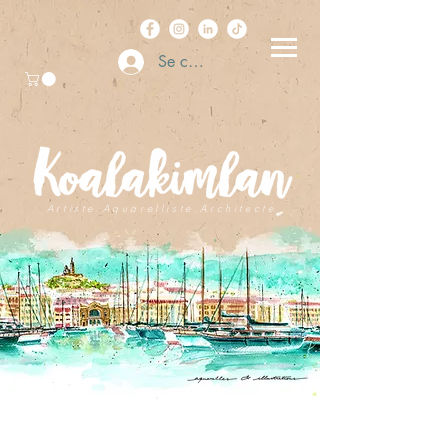
Se connecter
A r t i s t e . A q u a r e l l i s t e . A r c h i t e c t e