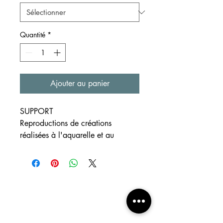
Quantité
*
Ajouter au panier
SUPPORT
Reproductions de créations
réalisées à l'aquarelle et au
crayon
Editions limitées
Formats disponibles ~A3, ~A4,
~A5 et ~A6
Papier blanc à grain 300g/m²
EXPEDITION