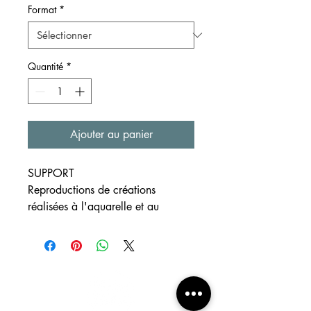
Format
*
Quantité
*
Ajouter au panier
SUPPORT
Reproductions de créations
réalisées à l'aquarelle et au
crayon
Fond de carte marine
méditerranéenne
Formats
disponibles ~A4, ~A5 et ~A6
Papier blanc à grain 300g/m²