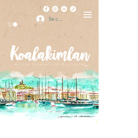
Se connecter
A r t i s t e . A q u a r e l l i s t e . A r c h i t e c t e