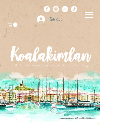
Se connecter
A r t i s t e . A q u a r e l l i s t e . A r c h i t e c t e