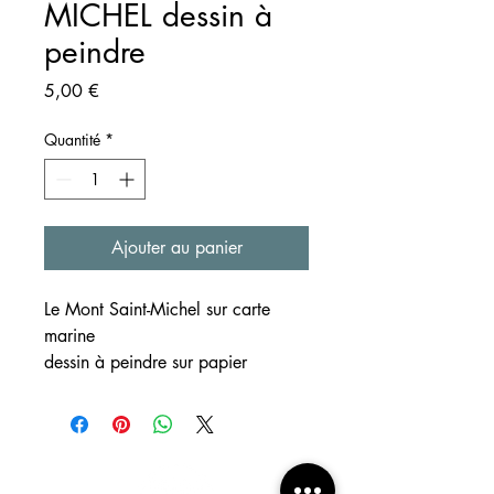
MICHEL dessin à
peindre
Prix
5,00 €
Quantité
*
Ajouter au panier
Le Mont Saint-Michel sur carte
marine
dessin à peindre sur papier
aquarelle 300g/m²
grain moyen fin - cold pressed
format A4, édition limitée à 10
exemplaires