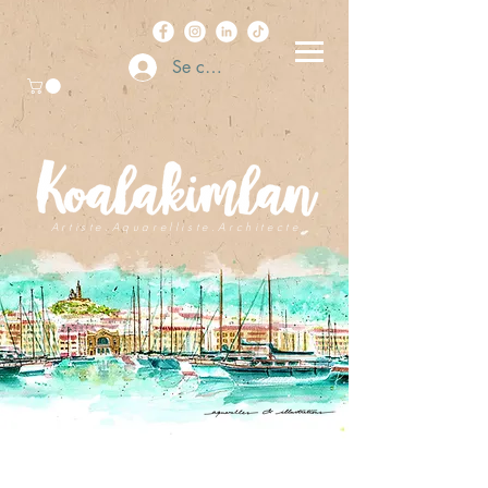
Se connecter
A r t i s t e . A q u a r e l l i s t e . A r c h i t e c t e