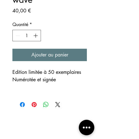
Prix
40,00 €
Quantité
*
Ajouter au panier
Edition limitée à 50 exemplaires
Numérotée et signée
SUPPORT
Reproductions de créations
réalisées à l'aquarelle et au
crayon
Format ~A3
Papier beige clair 220g/m²