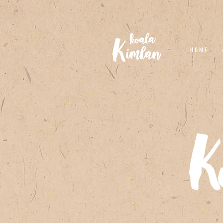
H O M E