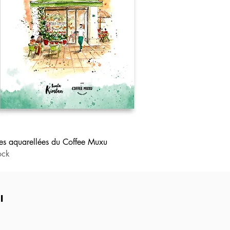
es aquarellées du Coffee Muxu
ock
i