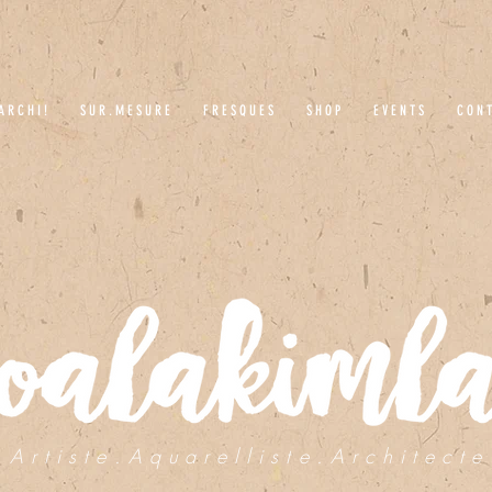
A R C H I !
S U R . M E S U R E
F R E S Q U E S
S H O P
E V E N T S
C O N T
A r t i s t e . A q u a r e l l i s t e . A r c h i t e c t e