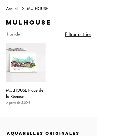
Accueil
MULHOUSE
MULHOUSE
1 article
Filtrer et trier
MULHOUSE Place de
la Réunion
Prix promotionnel
À partir de
5,00 €
aquarelles originales