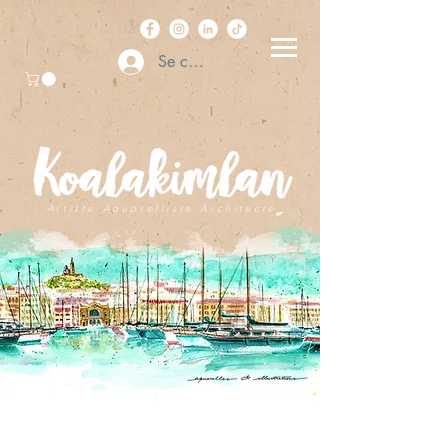
Se connecter
A r t i s t e . A q u a r e l l i s t e . A r c h i t e c t e