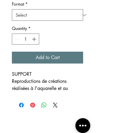
Format
*
Quantity
*
Add to Cart
SUPPORT
Reproductions de créations
réalisées à l'aquarelle et au
crayon
Formats
disponibles ~A4, ~A5 et ~A6
Papier blanc à grain 300g/m²
EXPEDITION