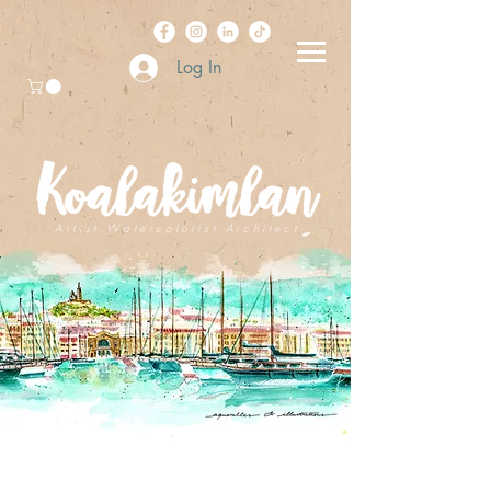
Log In
A r t i s t . W a t e r c o l o r i s t . A r c h i t e c t