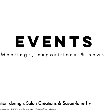
events
M e e t i n g s , e x p o s i t i o n s & n e w s
tion during
«
Salon Créations & Savoir-faire !
»
ember 2023 at Porte de Versailles, Paris