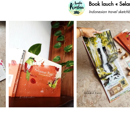
Book lauch
« Sela
Indonesian travel sketc