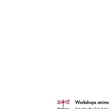
Workshops anima
Saturday the 2nd of
de
c