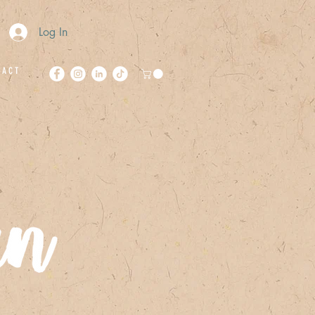
Log In
 A C T