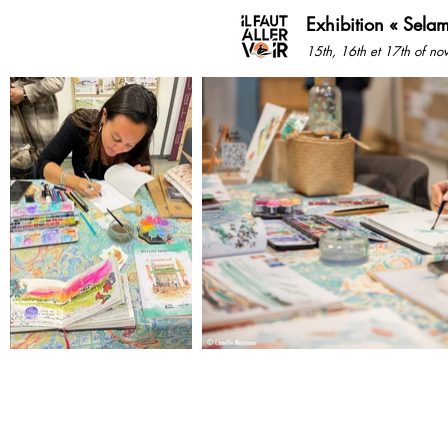
Exhibition « Sela
15th, 16th et 17th of n