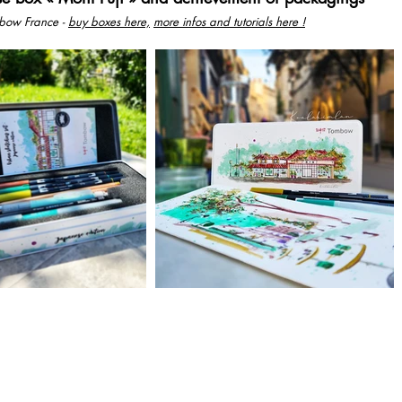
mbow France -
buy boxes here,
more infos and tutorials here !