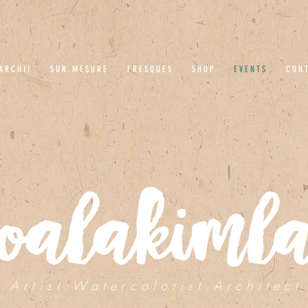
A R C H I !
S U R . M E S U R E
F R E S Q U E S
S H O P
E V E N T S
C O N T
A r t i s t . W a t e r c o l o r i s t . A r c h i t e c t