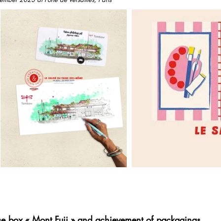
se box
« Mont Fuji » and achievement of packagings