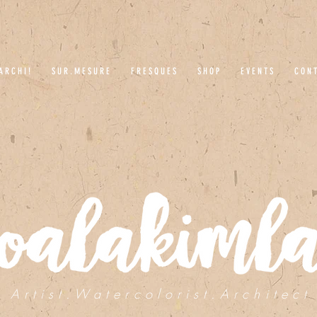
A R C H I !
S U R . M E S U R E
F R E S Q U E S
S H O P
E V E N T S
C O N T
A r t i s t . W a t e r c o l o r i s t . A r c h i t e c t