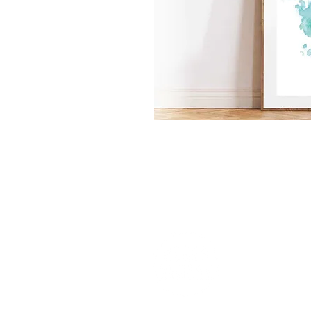
m e n 
home
archi 
commiss