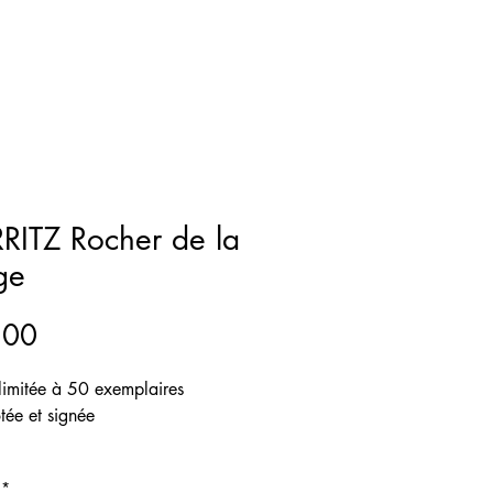
RITZ Rocher de la
ge
Price
.00
 limitée à 50 exemplaires
ée et signée
RT
*