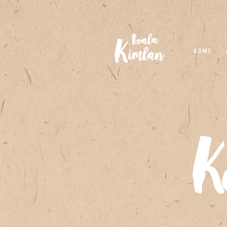
H O M E