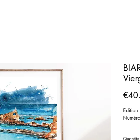
BIAR
Vier
€40
Edition
Numérot
SUPPO
Quantity