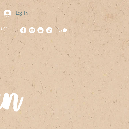
Log In
 A C T