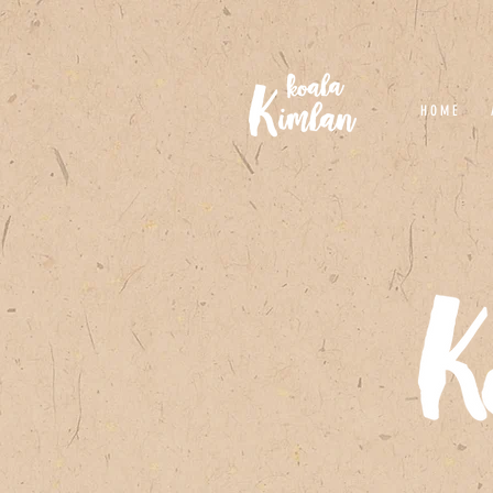
H O M E