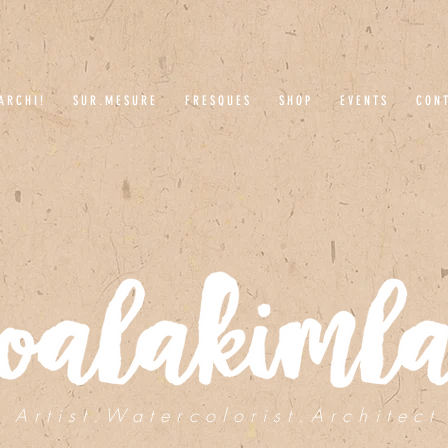
A R C H I !
S U R . M E S U R E
F R E S Q U E S
S H O P
E V E N T S
C O N T
A r t i s t . W a t e r c o l o r i s t . A r c h i t e c t