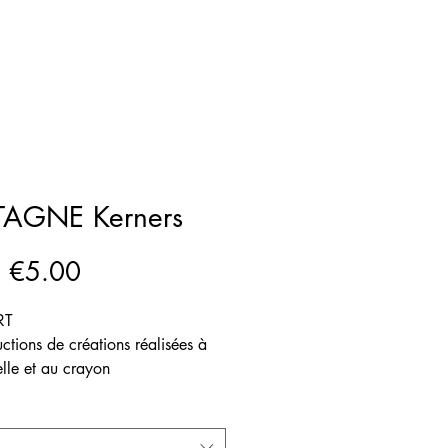
TAGNE Kerners
Sale
m
€5.00
Price
RT
ctions de créations réalisées à
elle et au crayon
disponible ~A5
blanc à grain 300g/m²