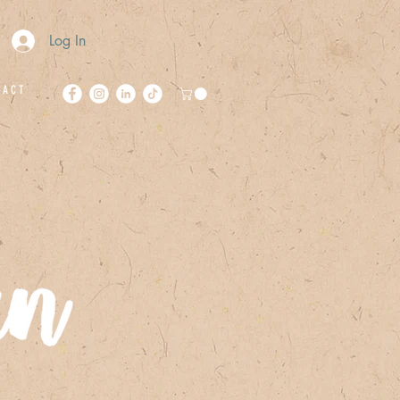
Log In
 A C T