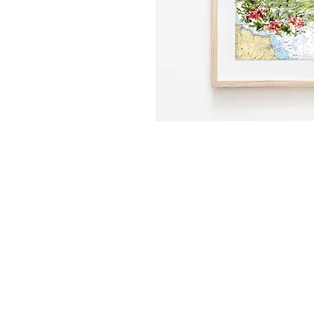
m e n 
home