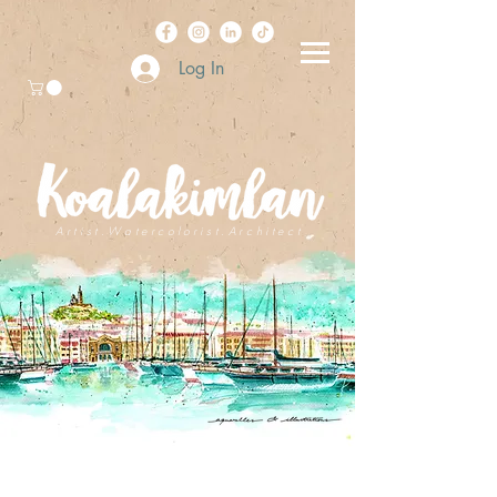
Log In
A r t i s t . W a t e r c o l o r i s t . A r c h i t e c t