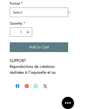
Format
*
Quantity
*
Add to Cart
SUPPORT
Reproductions de créations
réalisées à l'aquarelle et au
crayon
Formats
disponibles ~A4, ~A5 et ~A6
Papier blanc à grain 300g/m²
EXPEDITION