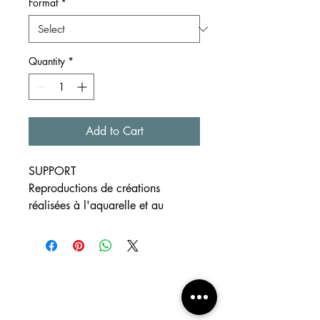
Format
*
Quantity
*
Add to Cart
SUPPORT
Reproductions de créations
réalisées à l'aquarelle et au
crayon
Editions limitées
Formats disponibles ~A4,
~A5 et ~A6
Papier blanc à grain 300g/m²