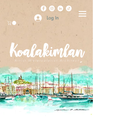
Log In
A r t i s t . W a t e r c o l o r i s t . A r c h i t e c t