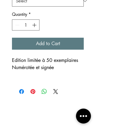
Quantity
*
Add to Cart
Edition limitée à 50 exemplaires
Numérotée et signée
SUPPORT
Reproductions de créations
réalisées à l'aquarelle et au
crayon
Formats disponibles ~A4 et ~A3
Papier beige clair 220g/m²
EXPEDITION
m e n u