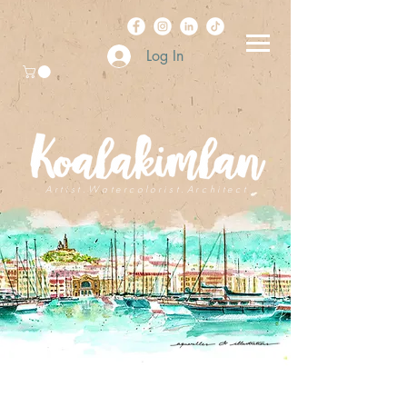
Log In
A r t i s t . W a t e r c o l o r i s t . A r c h i t e c t