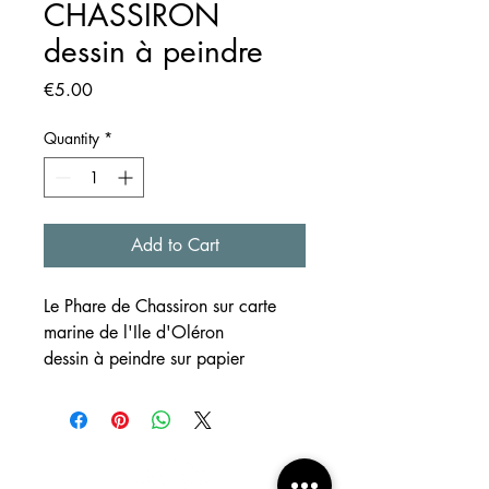
CHASSIRON
dessin à peindre
Price
€5.00
Quantity
*
Add to Cart
Le Phare de Chassiron sur carte
marine de l'Ile d'Oléron
dessin à peindre sur papier
aquarelle 300g/m²
grain moyen fin - cold pressed
format A4, édition limitée à 10
exemplaires