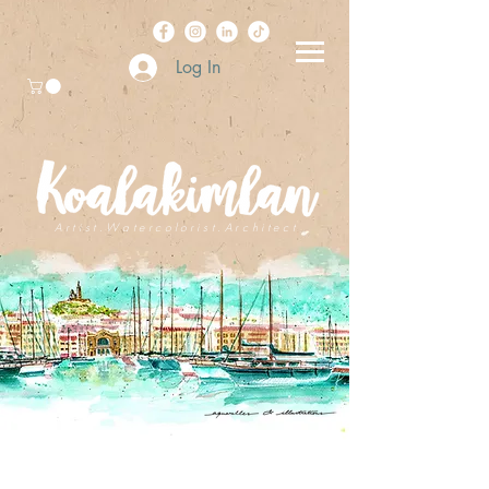
Log In
A r t i s t . W a t e r c o l o r i s t . A r c h i t e c t