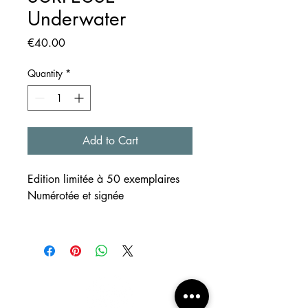
Underwater
Price
€40.00
Quantity
*
Add to Cart
Edition limitée à 50 exemplaires
Numérotée et signée
SUPPORT
Reproductions de créations
réalisées à l'aquarelle et au
crayon
Format ~A3