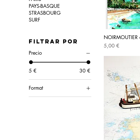
PAYS-BASQUE
STRASBOURG
SURF
NOIRMOUTIER de
Filtrar por
Precio
5,00 €
Precio
5 €
30 €
Format
A4
A5