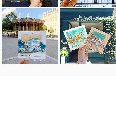
c o n t a c t o
koalakimlan@gmail.com