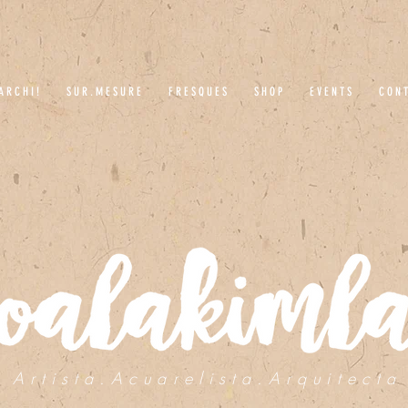
A R C H I !
S U R . M E S U R E
F R E S Q U E S
S H O P
E V E N T S
C O N T
A r t i s t a . A c u a r e l i s t a . A r q u i t e c t a