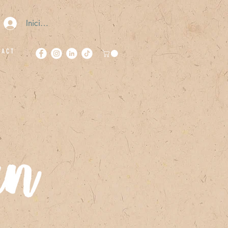
Iniciar sesión
 A C T