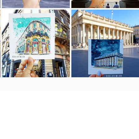
ú
p u n t o s d e v e n t a
!