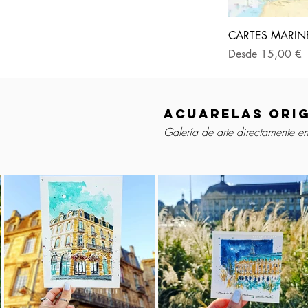
CARTES MARINES
Precio de oferta
Desde
15,00 €
acuarelas orig
Galería de arte directamente e