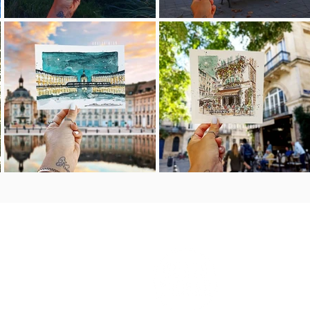
m e n 
home
arqui 