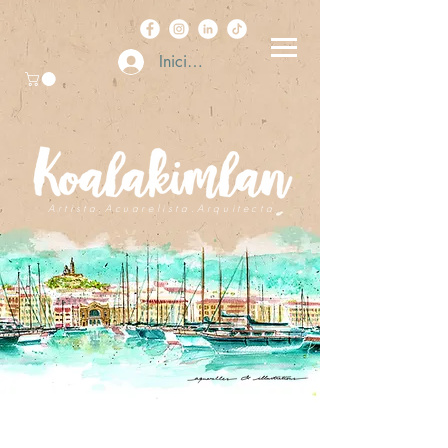
Iniciar sesión
A r t i s t a . A c u a r e l i s t a . A r q u i t e c t a