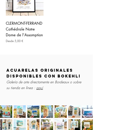
CLERMONT-FERRAND
Cathédrale Notre
Dame de l'Assomption
Precio de oferta
Desde
5,00 €
acuarelas originales
disponibles con Bokehli
Galería de arte directamente en Bordeaux o sobre
su tienda en línea :
aquí