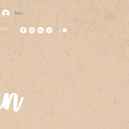
Iniciar sesión
 A C T