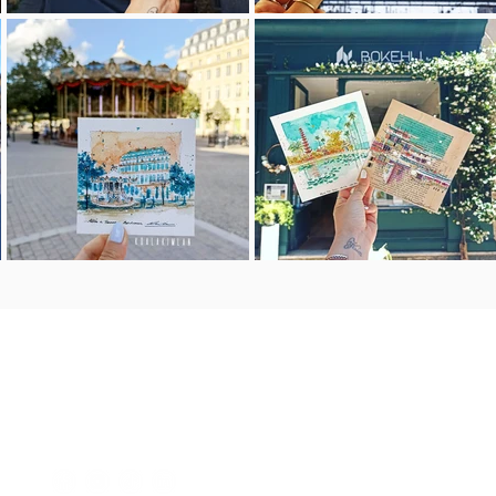
c o n t a c t o
koalakimlan@gmail.com