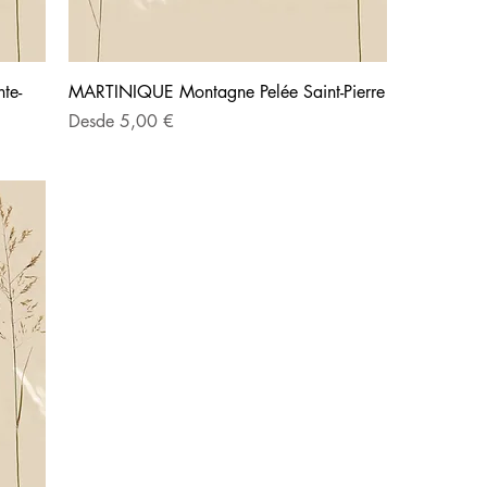
te-
MARTINIQUE Montagne Pelée Saint-Pierre
Precio de oferta
Desde
5,00 €