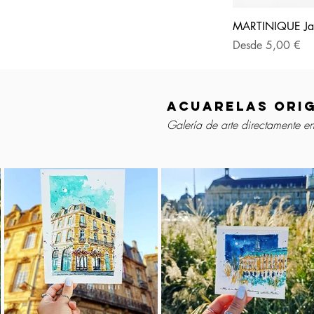
MARTINIQUE Jar
Precio de oferta
Desde
5,00 €
acuarelas orig
Galería de arte directamente e