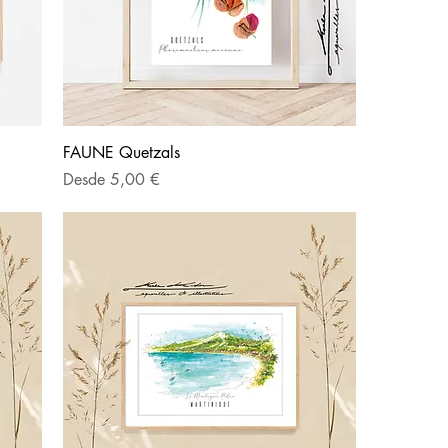
FAUNE Quetzals
Precio de oferta
Desde
5,00 €