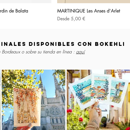
din de Balata
MARTINIQUE Les Anses d'Arlet
Precio de oferta
Desde
5,00 €
inales disponibles con Bokehli
n Bordeaux o sobre su tienda en línea :
aquí