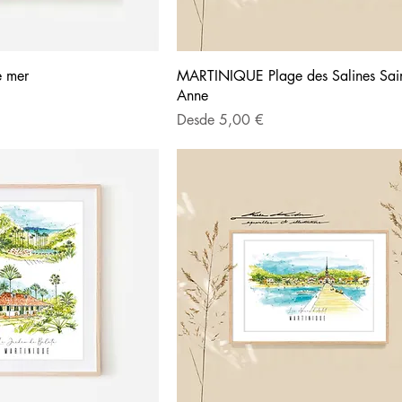
e mer
MARTINIQUE Plage des Salines Sain
Anne
Precio de oferta
Desde
5,00 €