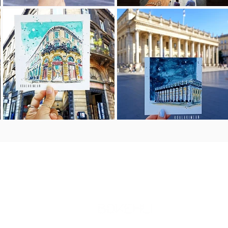
ú
p u n t o s d e v e n t a
!
da
16 Rue Bouffard