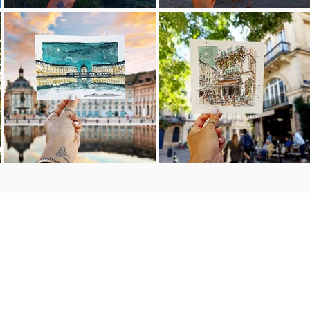
m e n 
home
arqui 
a medi