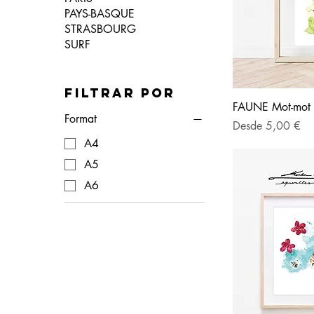
PAYS-BASQUE
STRASBOURG
SURF
Filtrar por
FAUNE Mot-mot 
Format
Precio de oferta
Desde
5,00 €
A4
A5
A6