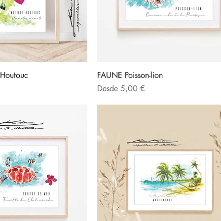
Houtouc
FAUNE Poisson-lion
Precio de oferta
Desde
5,00 €