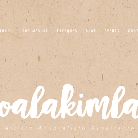
A R C H I !
S U R . M E S U R E
F R E S Q U E S
S H O P
E V E N T S
C O N T
A r t i s t a . A c u a r e l i s t a . A r q u i t e c t a