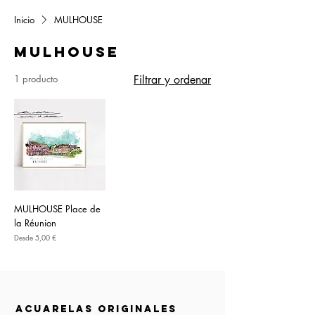
Inicio
MULHOUSE
MULHOUSE
1 producto
Filtrar y ordenar
MULHOUSE Place de
la Réunion
Precio de oferta
Desde
5,00 €
acuarelas originales