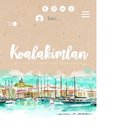
Iniciar sesión
A r t i s t a . A c u a r e l i s t a . A r q u i t e c t a