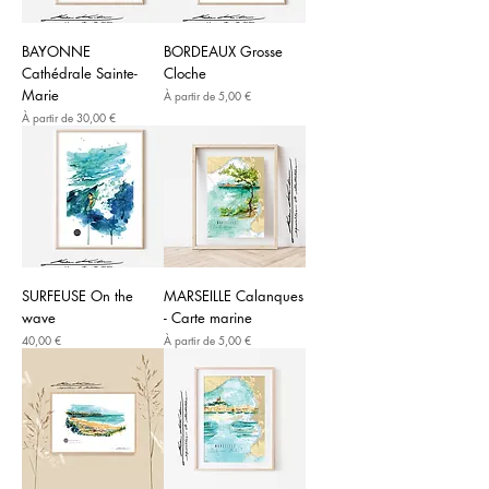
BAYONNE
BORDEAUX Grosse
Cathédrale Sainte-
Cloche
Marie
Prix promotionnel
À partir de
5,00 €
Prix promotionnel
À partir de
30,00 €
SURFEUSE On the
MARSEILLE Calanques
wave
- Carte marine
Prix
Prix promotionnel
40,00 €
À partir de
5,00 €