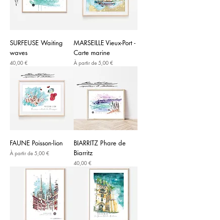
SURFEUSE Waiting
MARSEILLE Vieux-Port -
waves
Carte marine
Prix
Prix promotionnel
40,00 €
À partir de
5,00 €
FAUNE Poisson-lion
BIARRITZ Phare de
Biarritz
Prix promotionnel
À partir de
5,00 €
Prix
40,00 €