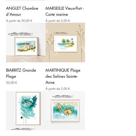
ANGLET Chambre
MARSEILLE Vieux-Port -
d'Amour
Carte marine
Prix promotionnel
Prix promotionnel
À partir de
30,00 €
À partir de
5,00 €
BIARRITZ Grande
MARTINIQUE Plage
Plage
des Salines Sainte-
Anne
Prix
30,00 €
Prix promotionnel
À partir de
5,00 €