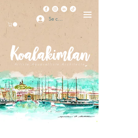
Se connecter
A r t i s t e . A q u a r e l l i s t e . A r c h i t e c t e