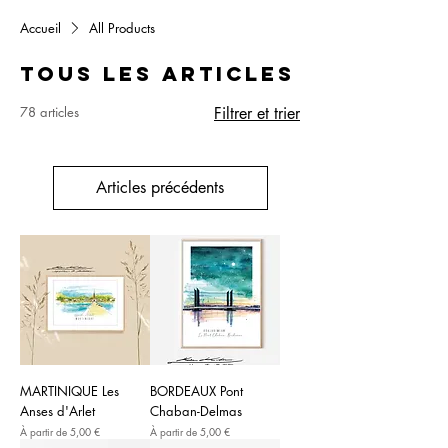
Accueil
All Products
Tous les articles
78 articles
Filtrer et trier
Articles précédents
MARTINIQUE Les
BORDEAUX Pont
Anses d'Arlet
Chaban-Delmas
Prix promotionnel
Prix promotionnel
À partir de
5,00 €
À partir de
5,00 €