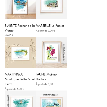
BIARRITZ Rocher de la
MARSEILLE Le Panier
Vierge
Prix promotionnel
À partir de
5,00 €
Prix
40,00 €
MARTINIQUE
FAUNE Mot-mot
Montagne Pelée Saint-
Houtouc
Pierre
Prix promotionnel
À partir de
5,00 €
Prix promotionnel
À partir de
5,00 €