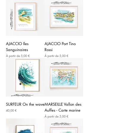
AJACCIO Iles
AJACCIO Port Tino
Sanguinaires
Rossi
Prix promotionnel
Prix promotionnel
À partir de
5,00 €
À partir de
5,00 €
SURFEUR On the wave
MARSEILLE Vallon des
Auffes - Carte marine
Prix
40,00 €
Prix promotionnel
À partir de
5,00 €